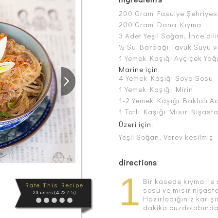
200 Gram Fasulye Şehriyes
200 Gram Dana Kıyma
3 Adet Yeşil Soğan, İnce dil
½ Su Bardağı Tavuk Suyu v
1 Yemek Kaşığı Ayçiçek Yağ
Marine için:
4 Yemek Kaşığı Soya Sosu
1 Yemek Kaşığı Mirin
1-2 Yemek Kaşığı Baklalı A
1 Tatlı Kaşığı Mısır Nişast
Üzeri için:
Yeşil Soğan, Verev kesilmiş
directions
1
Bir kasede kıyma ile 
Rate This Recipe
sosu ve mısır nişast
23 users (4.22 / 5)
Hazırladığınız karışı
dakika buzdolabında 