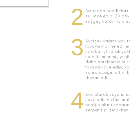
2
Ardından noodleları 
su ilave edip, 20 dak
süzgeç yardımıyla su
3
Ayçiçek yağını wok t
tavaya marine edilmiş
sıra karıştırarak yak
ince dilimlenmiş yeşi
daha sotelemeyi sür
tavaya ilave edip, 
sonra ocağın altını 
devam edin.
4
Son olarak suyunu s
ilave edin ve tüm mal
ocağın altını kapatın
serpiştirip, sıcakken 