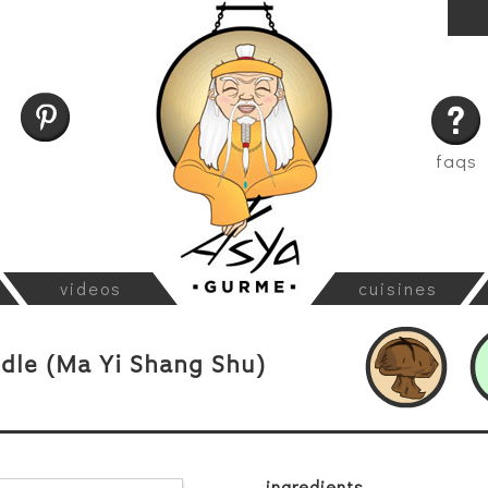
faqs
videos
cuisines
odle (Ma Yi Shang Shu)
ingredients