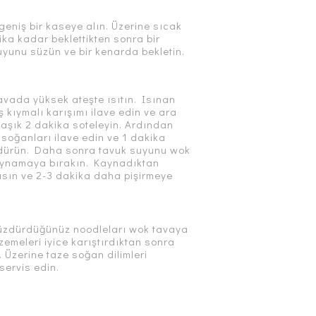
geniş bir kaseye alın. Üzerine sıcak
ika kadar beklettikten sonra bir
yunu süzün ve bir kenarda bekletin.
avada yüksek ateşte ısıtın. Isınan
 kıymalı karışımı ilave edin ve ara
laşık 2 dakika soteleyin. Ardından
l soğanları ilave edin ve 1 dakika
dürün. Daha sonra tavuk suyunu wok
kaynamaya bırakın. Kaynadıktan
kısın ve 2-3 dakika daha pişirmeye
üzdürdüğünüz noodleları wok tavaya
zemeleri iyice karıştırdıktan sonra
. Üzerine taze soğan dilimleri
servis edin.