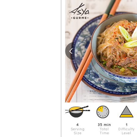
4
35 min
1
Serving
Total
Difficulty
Size
Time
Level