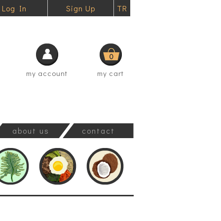
Log In
Sign Up
TR
0
my account
my cart
about us
contact