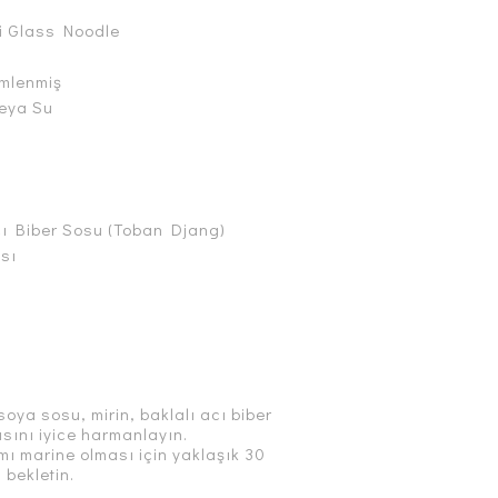
i Glass Noodle
imlenmiş
eya Su
ı
cı Biber Sosu (Toban Djang)
ası
soya sosu, mirin, baklalı acı biber
asını iyice harmanlayın.
mı marine olması için yaklaşık 30
bekletin.