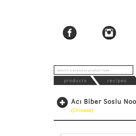
products
recipes
Acı Biber Soslu No
(Chinese)