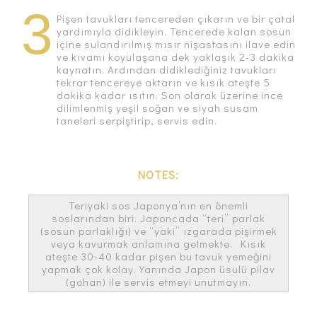
3
Pişen tavukları tencereden çıkarın ve bir çatal
yardımıyla didikleyin. Tencerede kalan sosun
içine sulandırılmış mısır nişastasını ilave edin
ve kıvamı koyulaşana dek yaklaşık 2-3 dakika
kaynatın. Ardından didiklediğiniz tavukları
tekrar tencereye aktarın ve kısık ateşte 5
dakika kadar ısıtın. Son olarak üzerine ince
dilimlenmiş yeşil soğan ve siyah susam
taneleri serpiştirip, servis edin.
NOTES:
Teriyaki sos Japonya’nın en önemli
soslarından biri. Japoncada “teri” parlak
(sosun parlaklığı) ve “yaki” ızgarada pişirmek
veya kavurmak anlamına gelmekte. Kısık
ateşte 30-40 kadar pişen bu tavuk yemeğini
yapmak çok kolay. Yanında Japon üsulü pilav
(gohan) ile servis etmeyi unutmayın.