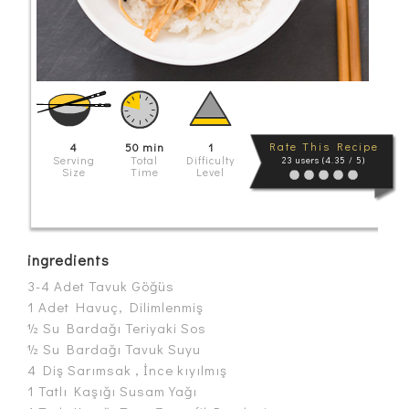
Rate This Recipe
4
50 min
1
Serving
Total
Difficulty
23 users (4.35 / 5)
Size
Time
Level
ingredients
3-4 Adet Tavuk Göğüs
1 Adet Havuç, Dilimlenmiş
½ Su Bardağı Teriyaki Sos
½ Su Bardağı Tavuk Suyu
4 Diş Sarımsak , İnce kıyılmış
1 Tatlı Kaşığı Susam Yağı