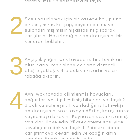
tarafını mısır nişastasına bulayın.
2
Sosu hazırlamak için bir kasede bal, pirinç
sirkesi, mirin, ketçap, soya sosu, su ve
sulandırılmış mısır nişastasını çırparak
karıştırın. Hazırladığınız sos karışımını bir
kenarda bekletin.
3
Ayçiçek yağını wok tavada ısıtın. Tavukları
altın sarısı renk alana dek orta dereceli
ateşte yaklaşık 4-5 dakika kızartın ve bir
tabağa aktarın.
4
Aynı wok tavada dilimlenmiş havuçları,
soğanları ve küp kesilmiş biberleri yaklaşık 2-
3 dakika soteleyin. Hazırladığınız tatlı-ekşi
sos karışımını wok tavaya döküp, karıştırın ve
kaynamaya bırakın. Kaynayan sosa kızarmış
tavukları ilave edin. Yüksek ateşte sos iyice
koyulaşana dek yaklaşık 1-2 dakika daha
karıştırmaya devam edin ve ocağın altını
kapatın. Sıcakken servis edin.