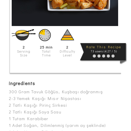
Rate This Recipe
2
25 min
2
Serving
Total
Difficulty
73 users (4.27 / 5)
Size
Time
Level
ingredients
300 Gram Tavuk Göğüs, Kuşbaşı doğranmış
2-3 Yemek Kaşığı Mısır Nişastası
2 Tatlı Kaşığı Pirinç Sirkesi
2 Tatlı Kaşığı Soya Sosu
1 Tutam Karabiber
1 Adet Soğan, Dilimlenmiş (yarım ay şeklinde)