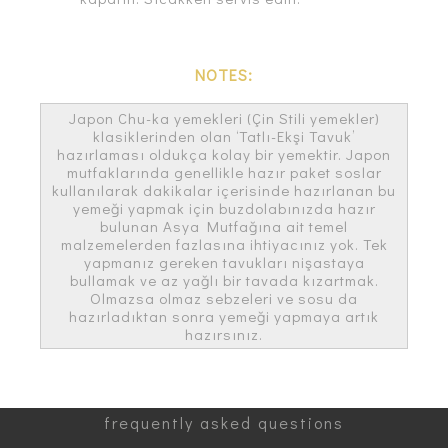
NOTES:
Japon Chu-ka yemekleri (Çin Stili yemekler)
klasiklerinden olan ‘Tatlı-Ekşi Tavuk’
hazırlaması oldukça kolay bir yemektir. Japon
mutfaklarında genellikle hazır paket soslar
kullanılarak dakikalar içerisinde hazırlanan bu
yemeği yapmak için buzdolabınızda hazır
bulunan Asya Mutfağına ait temel
malzemelerden fazlasına ihtiyacınız yok. Tek
yapmanız gereken tavukları nişastaya
bullamak ve az yağlı bir tavada kızartmak.
Olmazsa olmaz sebzeleri ve sosu da
hazırladıktan sonra yemeği yapmaya artık
hazırsınız.
frequently asked questions