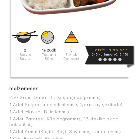
Tarife Puan Ver
2
1s
20dk
3
Servis
Toplam
Zorluk
245 kullanıcı (0.19 / 5)
Sayısı
Süre
Derecesi
malzemeler
250 Gram Dana Eti, Kuşbaşı doğranmış
1 Adet Soğan, İnce dilimlenmiş (yarım ay şeklinde)
1 Adet Havuç, Dilimlenmiş
1 Adet Patates, Küp doğranmış, 15 dakika suda
bekletilmiş
1 Adet Armut (Küçük Boy), Soyulmuş, rendelenmiş
1 Çay Bardağı Bezelye