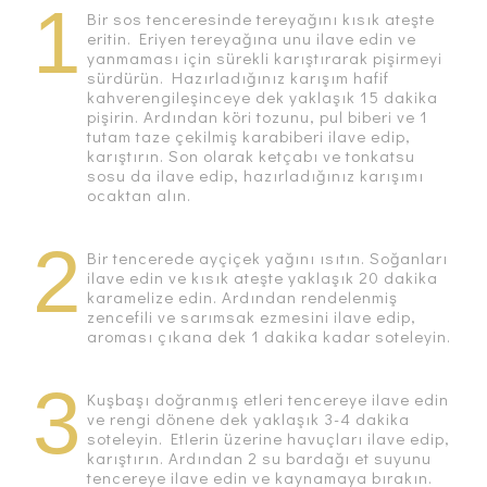
1
Bir sos tenceresinde tereyağını kısık ateşte
eritin. Eriyen tereyağına unu ilave edin ve
yanmaması için sürekli karıştırarak pişirmeyi
sürdürün. Hazırladığınız karışım hafif
kahverengileşinceye dek yaklaşık 15 dakika
pişirin. Ardından köri tozunu, pul biberi ve 1
tutam taze çekilmiş karabiberi ilave edip,
karıştırın. Son olarak ketçabı ve tonkatsu
sosu da ilave edip, hazırladığınız karışımı
ocaktan alın.
2
Bir tencerede ayçiçek yağını ısıtın. Soğanları
ilave edin ve kısık ateşte yaklaşık 20 dakika
karamelize edin. Ardından rendelenmiş
zencefili ve sarımsak ezmesini ilave edip,
aroması çıkana dek 1 dakika kadar soteleyin.
3
Kuşbaşı doğranmış etleri tencereye ilave edin
ve rengi dönene dek yaklaşık 3-4 dakika
soteleyin. Etlerin üzerine havuçları ilave edip,
karıştırın. Ardından 2 su bardağı et suyunu
tencereye ilave edin ve kaynamaya bırakın.