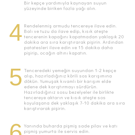
Bir kepçe yardımıyla kaynayan suyun
yüzeyinde biriken fazla yağı alın.
4
Rendelenmiş armudu tencereye ilave edin.
Balı ve tuzu da ilave edip, kısık ateşte
tencerenin kapağını kapatmadan yaklaşık 20
dakika ara sıra karıştırarak pişirin. Ardından
patatesleri ilave edin ve 15 dakika daha
pişirip, ocağın altını kapatın.
5
Tenceredeki yemeğin suyundan 1-2 kepçe
alıp, hazırladığınız körili sos karışımına
dökün. Yumuşak kıvamlı bir karışım elde
edene dek karıştırmayı sürdürün.
Hazırladığınız sosu bezelyeler ile birlikte
tencereye aktarın ve kısık ateşte sos
koyulaşana dek yaklaşık 7-10 dakika ara sıra
karıştırarak pişirin.
6
Yanında buharda pişmiş sade pilav ve katı
pişmiş yumurta ile servis edin.