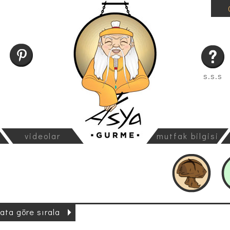
s.s.s
videolar
mutfak bilgisi
yata göre sırala