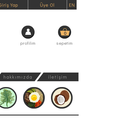
Giriş Yap
Üye Ol
EN
0
profilim
sepetim
hakkımızda
iletişim